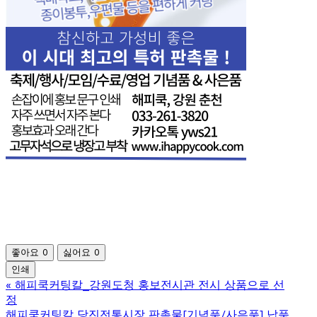
좋아요
0
싫어요
0
인쇄
«
해피쿡커팅칼_강원도청 홍보전시관 전시 상품으로 선
정
해피쿡커팅칼 당진전통시장 판촉물[기념품/사은품] 납품