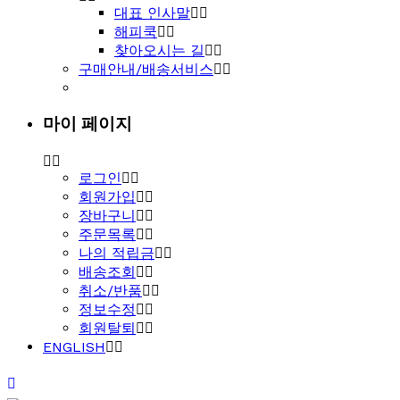
대표 인사말
해피쿡
찾아오시는 길
구매안내/배송서비스
마이 페이지
로그인
회원가입
장바구니
주문목록
나의 적립금
배송조회
취소/반품
정보수정
회원탈퇴
ENGLISH