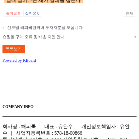
"일찍 일어나는 새가 벌레를 잡는다"
좋아요
0
싫어요
0
인쇄
«
신모델 해피쿡팬커버 투자자분을 모십니다
쇼핑몰 구매 오류 및 배송 지연 안내
»
목록보기
Powered by KBoard
COMPANY INFO
회사명 : 해피쿡 | 대표 : 유완수 | 개인정보책임자 : 유완
수 | 사업자등록번호 : 578-18-00866