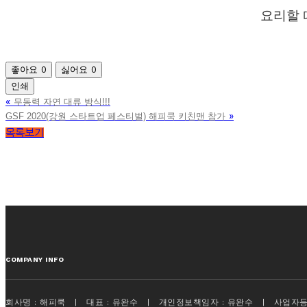
요리할
좋아요
0
싫어요
0
인쇄
«
무동력 자연 대류 방식!!!
»
GSF 2020(강원 스타트업 페스티벌) 해피쿡 키친맨 참가
목록보기
COMPANY INFO
회사명 : 해피쿡 | 대표 : 유완수 | 개인정보책임자 : 유완수 | 사업자등록번