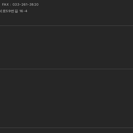
X : 033-261-3820
후석로59번길 16-4