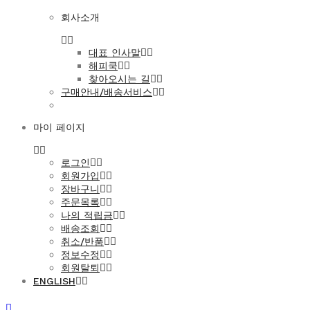
회사소개
대표 인사말
해피쿡
찾아오시는 길
구매안내/배송서비스
마이 페이지
로그인
회원가입
장바구니
주문목록
나의 적립금
배송조회
취소/반품
정보수정
회원탈퇴
ENGLISH