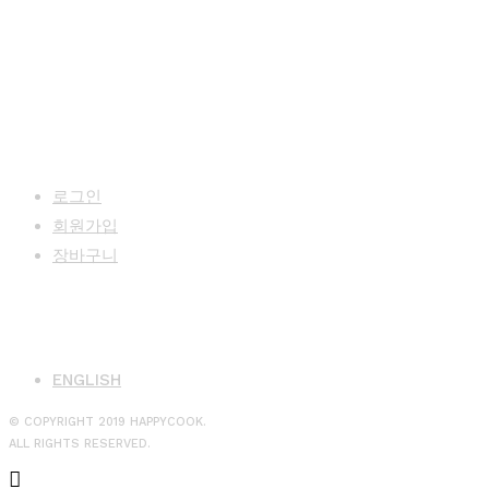
MY PAGE
로그인
회원가입
장바구니
LANGUAGE
ENGLISH
© COPYRIGHT 2019 HAPPYCOOK.
ALL RIGHTS RESERVED.