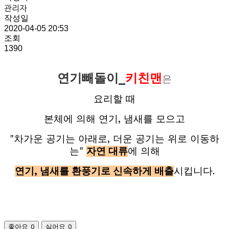
관리자
작성일
2020-04-05 20:53
조회
1390
연기빼돌이_
키친맨
은
요리할 때
본체에 의해 연기, 냄새를 모으고
"차가운 공기는 아래로, 더운 공기는 위로 이동하
는"
자연 대류
에 의해
연기, 냄새를 환풍기로 신속하게 배출
시킵니다.
좋아요
0
싫어요
0