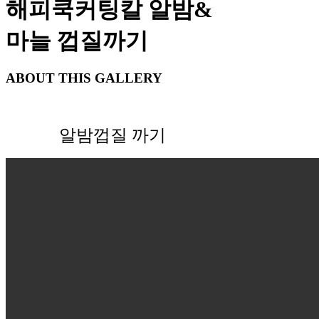
해피쿡커팅칼 알밤&
마늘 껍질까기
ABOUT THIS GALLERY
알밤껍질 까기