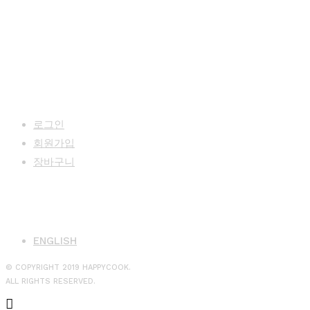
MY PAGE
로그인
회원가입
장바구니
LANGUAGE
ENGLISH
© COPYRIGHT 2019 HAPPYCOOK.
ALL RIGHTS RESERVED.