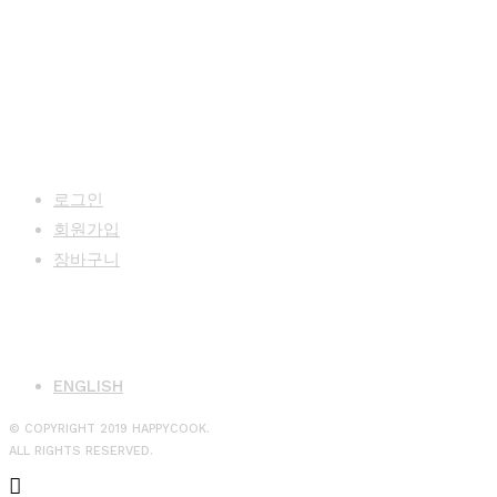
MY PAGE
로그인
회원가입
장바구니
LANGUAGE
ENGLISH
© COPYRIGHT 2019 HAPPYCOOK.
ALL RIGHTS RESERVED.