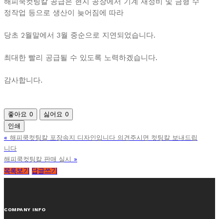
해피쿡컷팅칼 공급은 현지 공장에서 기계 재정비 및 금형 수
정작업 등으로 생산이 늦어짐에 따라
당초 2월말에서 3월 중순으로 지연되었습니다.
최대한 빨리 공급될 수 있도록 노력하겠습니다.
감사합니다.
좋아요
0
싫어요
0
인쇄
«
해피쿡컷팅칼 포장속지 디자인입니다 의견주시면 컷팅칼 보내드립
니다
»
해피쿡컷팅칼 판매 실시
목록보기
답글쓰기
COMPANY INFO