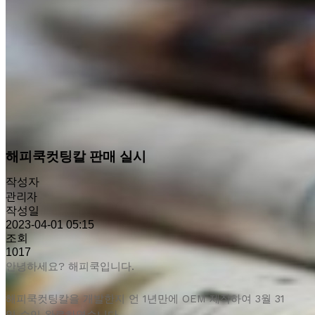
해피쿡컷팅칼 판매 실시
작성자
관리자
작성일
2023-04-01 05:15
조회
1017
안녕하세요? 해피쿡입니다.
해피쿡컷팅칼을 개발한지 언 1년만에 OEM 제작하여 3월 31