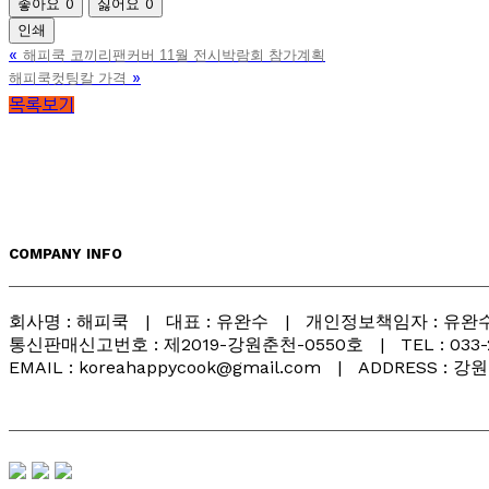
좋아요
0
싫어요
0
인쇄
«
해피쿡 코끼리팬커버 11월 전시박람회 참가계획
»
해피쿡컷팅칼 가격
목록보기
COMPANY INFO
회사명 : 해피쿡 | 대표 : 유완수 | 개인정보책임자 : 유완수 
통신판매신고번호 : 제2019-강원춘천-0550호 | TEL : 033-261-
EMAIL : koreahappycook@gmail.com | ADDRESS :