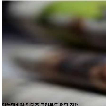
만능택배칼 와디즈 크라우드 펀딩 진행