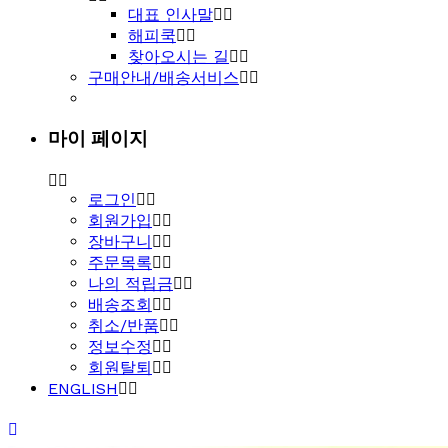
대표 인사말
해피쿡
찾아오시는 길
구매안내/배송서비스
마이 페이지
로그인
회원가입
장바구니
주문목록
나의 적립금
배송조회
취소/반품
정보수정
회원탈퇴
ENGLISH