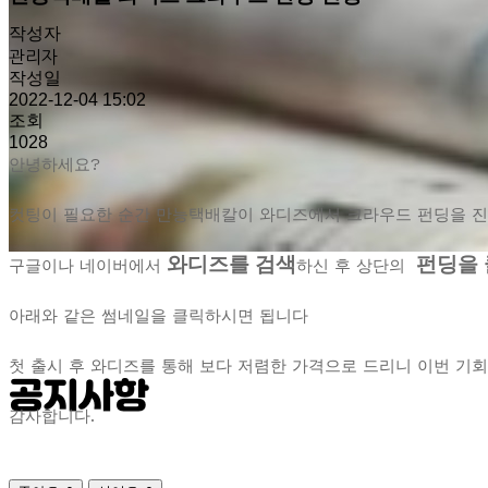
작성자
관리자
작성일
2022-12-04 15:02
조회
1028
안녕하세요?
컷팅이 필요한 순간 만능택배칼이 와디즈에서 크라우드 펀딩을 진
와디즈를 검색
펀딩을
구글이나 네이버에서
하신 후 상단의
아래와 같은 썸네일을 클릭하시면 됩니다
첫 출시 후 와디즈를 통해 보다 저렴한 가격으로 드리니 이번 기회
공지사항
감사합니다.