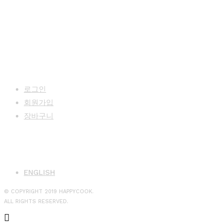
MY PAGE
로그인
회원가입
장바구니
LANGUAGE
ENGLISH
© COPYRIGHT 2019 HAPPYCOOK.
ALL RIGHTS RESERVED.